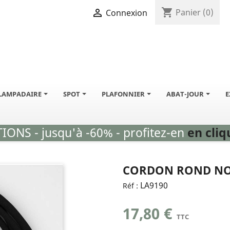
shopping_cart

Panier
(0)
Connexion
LAMPADAIRE
SPOT
PLAFONNIER
ABAT-JOUR
E
ONS - jusqu'à -60% - profitez-en
en cliqu
CORDON ROND NO
LA9190
Réf :
17,80 €
TTC