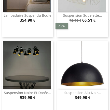
Lampadaire Suspendu Boule
Suspension Squelette...
Prix
Prix
Prix
354,90 €
66,51 €
73,90 €
de
-10%
base
Suspension Noire Et Dorée...
Suspension Alu Noir...
Prix
Prix
939,90 €
349,90 €