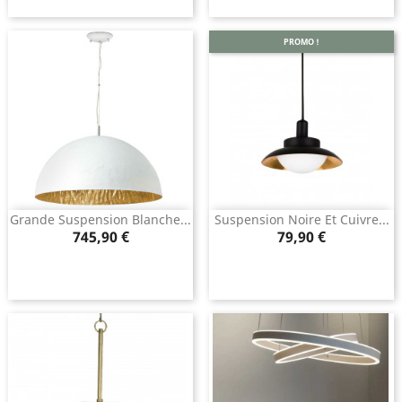
PROMO !
Grande Suspension Blanche...
Suspension Noire Et Cuivre...
Prix
Prix
745,90 €
79,90 €