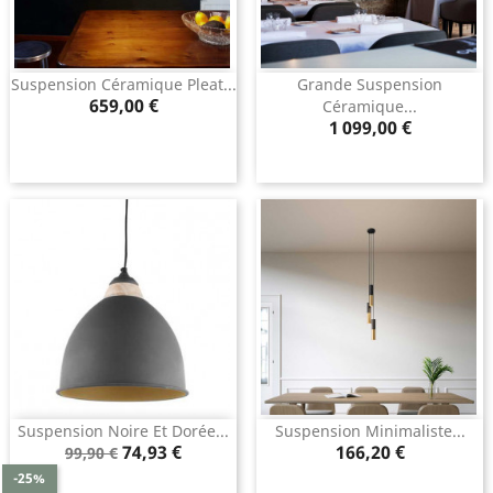
Suspension Céramique Pleat...
Grande Suspension
Prix
659,00 €
Céramique...
Prix
1 099,00 €
Suspension Noire Et Dorée...
Suspension Minimaliste...
Prix
Prix
Prix
74,93 €
166,20 €
99,90 €
de
-25%