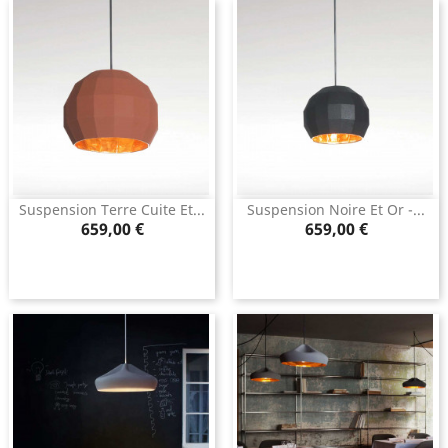
Suspension Terre Cuite Et...
Suspension Noire Et Or -...
Prix
Prix
659,00 €
659,00 €