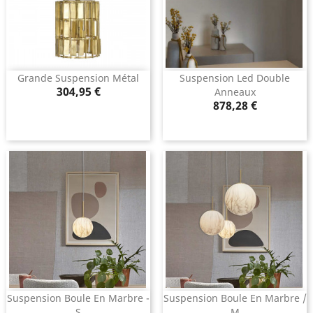
Grande Suspension Métal
Suspension Led Double
Prix
304,95 €
Anneaux
Prix
878,28 €
Suspension Boule En Marbre -
Suspension Boule En Marbre /
S
M