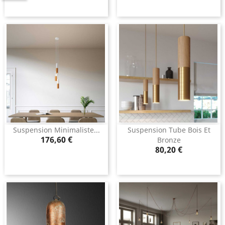
base
Suspension Minimaliste...
Suspension Tube Bois Et
Prix
176,60 €
Bronze
Prix
80,20 €