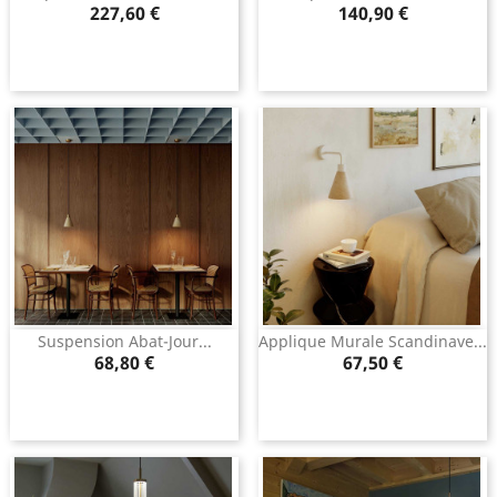
Prix
Prix
227,60 €
140,90 €
Suspension Abat-Jour...
Applique Murale Scandinave...
Prix
Prix
68,80 €
67,50 €