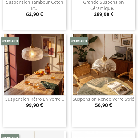
Suspension Tambour Coton
Grande Suspension
Et...
Céramique...
Prix
Prix
62,90 €
289,90 €
NOUVEAUTÉ
NOUVEAUTÉ
Suspension Rétro En Verre...
Suspension Ronde Verre Strié
Prix
Prix
99,90 €
56,90 €