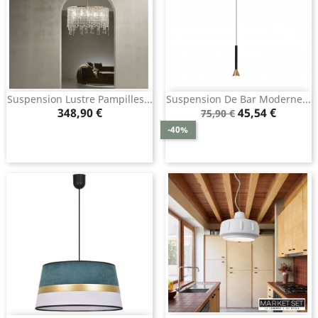
Suspension Lustre Pampilles...
Suspension De Bar Moderne...
Prix
Prix
Prix
348,90 €
45,54 €
75,90 €
de
-40%
base