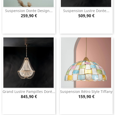
Suspension Dorée Design...
Suspension Lustre Dorée...
Prix
Prix
259,90 €
509,90 €
Grand Lustre Pampilles Doré...
Suspension Rétro Style Tiffany
Prix
Prix
845,90 €
159,90 €