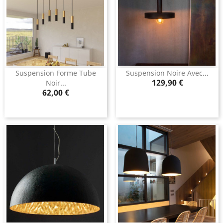
Suspension Forme Tube
Suspension Noire Avec...
Prix
129,90 €
Noir...
Prix
62,00 €