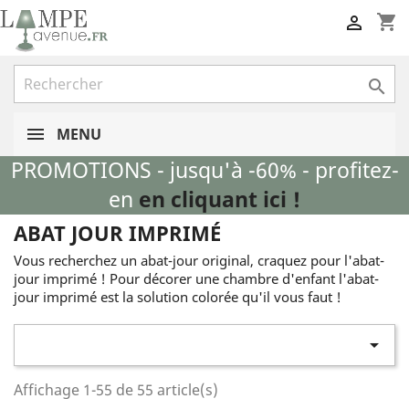
shopping_cart


MENU
PROMOTIONS - jusqu'à -60% - profitez-
en
en cliquant ici !
ABAT JOUR IMPRIMÉ
Vous recherchez un abat-jour original, craquez pour l'abat-
jour imprimé ! Pour décorer une chambre d'enfant l'abat-
jour imprimé est la solution colorée qu'il vous faut !

Affichage 1-55 de 55 article(s)