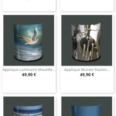
Applique Luminaire Mouette...
Applique Murale Poulies...
Prix
Prix
49,90 €
49,90 €