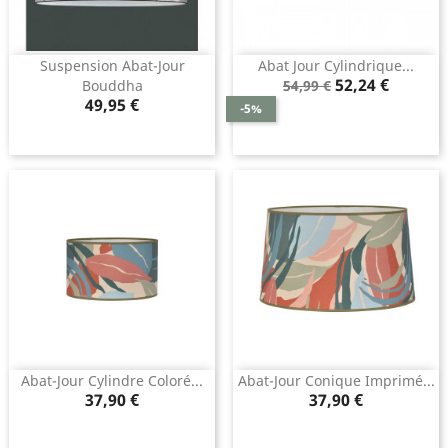
Suspension Abat-Jour
Abat Jour Cylindrique...
Prix
Prix
52,24 €
Bouddha
54,99 €
Prix
de
49,95 €
-5%
base
Abat-Jour Cylindre Coloré...
Abat-Jour Conique Imprimé...
Prix
Prix
37,90 €
37,90 €