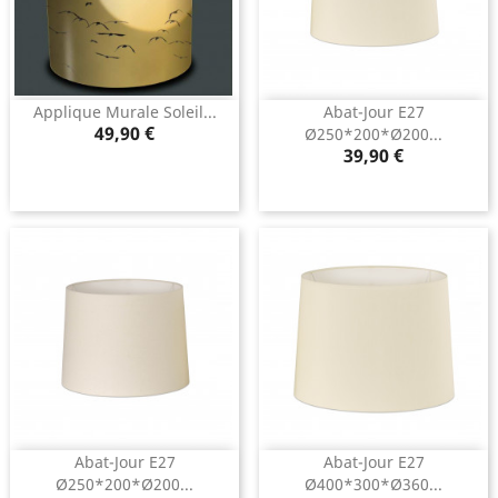
Applique Murale Soleil...
Abat-Jour E27
Prix
49,90 €
Ø250*200*ø200...
Prix
39,90 €
Abat-Jour E27
Abat-Jour E27
Ø250*200*ø200...
Ø400*300*ø360...