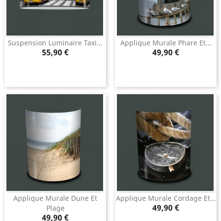
Suspension Luminaire Taxi...
Applique Murale Phare Et...
Prix
Prix
55,90 €
49,90 €
Applique Murale Dune Et
Applique Murale Cordage Et...
Prix
49,90 €
Plage
Prix
49,90 €