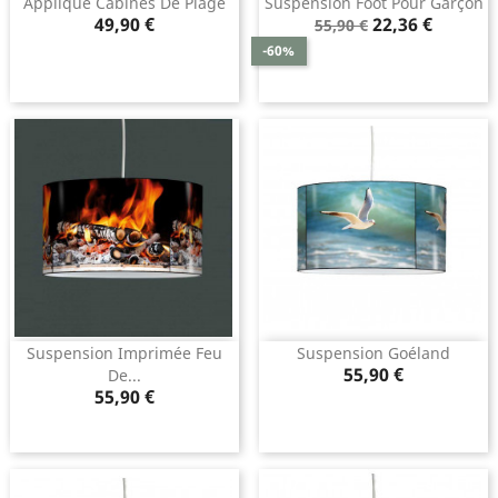
Applique Cabines De Plage
Suspension Foot Pour Garçon
Prix
Prix
Prix
49,90 €
22,36 €
55,90 €
de
-60%
base
Suspension Imprimée Feu
Suspension Goéland
Prix
55,90 €
De...
Prix
55,90 €