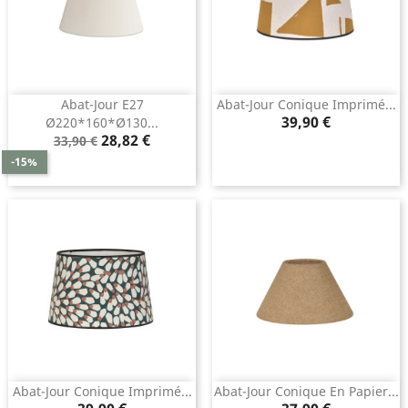
Abat-Jour E27
Abat-Jour Conique Imprimé...
Prix
39,90 €
Ø220*160*ø130...
Prix
Prix
28,82 €
33,90 €
de
-15%
base
Abat-Jour Conique Imprimé...
Abat-Jour Conique En Papier...