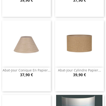
Prix
Prix
39,90 €
37,90 €
Abat-Jour Conique En Papier...
Abat-Jour Cylindre Papier...
Prix
Prix
37,90 €
39,90 €