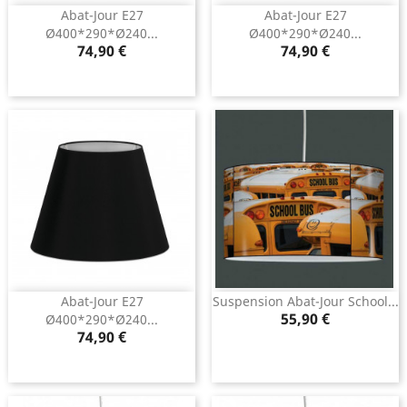
Abat-Jour E27
Abat-Jour E27
Ø400*290*ø240...
Ø400*290*ø240...
Prix
Prix
74,90 €
74,90 €
Abat-Jour E27
Suspension Abat-Jour School...
Prix
55,90 €
Ø400*290*ø240...
Prix
74,90 €