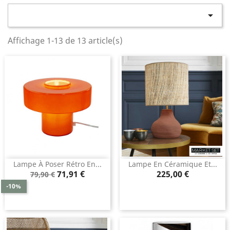

Affichage 1-13 de 13 article(s)
Lampe À Poser Rétro En...
Lampe En Céramique Et...
Prix
Prix
Prix
71,91 €
225,00 €
79,90 €
de
-10%
base