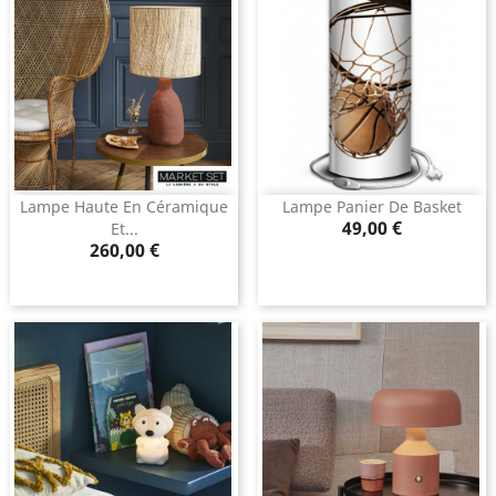
Lampe Haute En Céramique
Lampe Panier De Basket
Prix
49,00 €
Et...
Prix
260,00 €