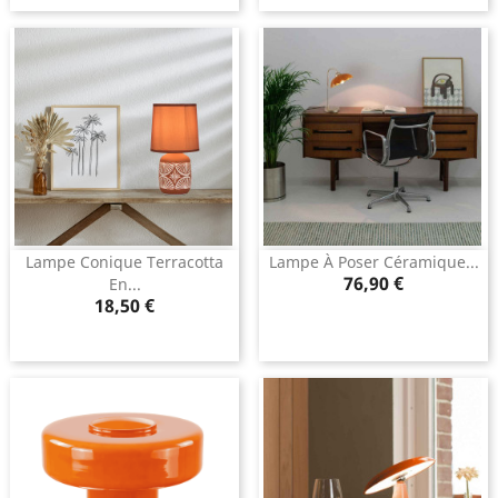
Lampe Conique Terracotta
Lampe À Poser Céramique...
Prix
76,90 €
En...
Prix
18,50 €