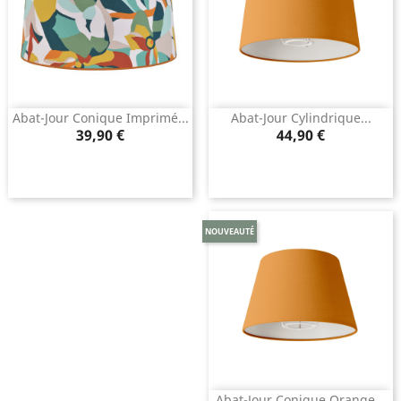
Abat-Jour Conique Imprimé...
Abat-Jour Cylindrique...
Prix
Prix
39,90 €
44,90 €
NOUVEAUTÉ
Abat-Jour Conique Orange...