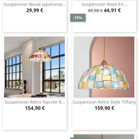
Suspension Boule Japonaise...
Suspension Rose En...
Prix
Prix
Prix
29,99 €
44,91 €
49,90 €
de
-10%
base
Suspension Rétro Nacrée À...
Suspension Rétro Style Tiffany
Prix
Prix
154,90 €
159,90 €