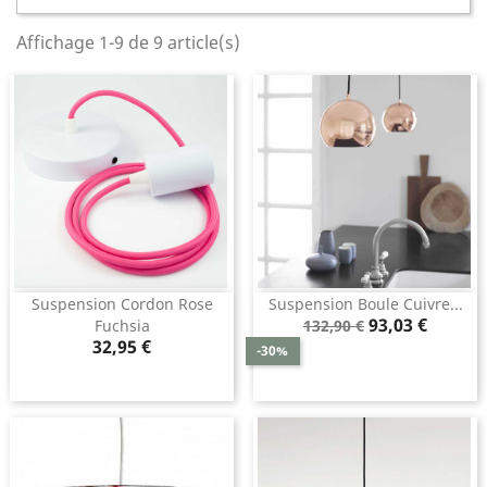
Affichage 1-9 de 9 article(s)
Suspension Cordon Rose
Suspension Boule Cuivre...
Prix
Prix
93,03 €
Fuchsia
132,90 €
Prix
de
32,95 €
-30%
base