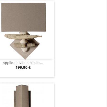
Applique Galets Et Bois...
Aperçu rapide

Prix
199,90 €