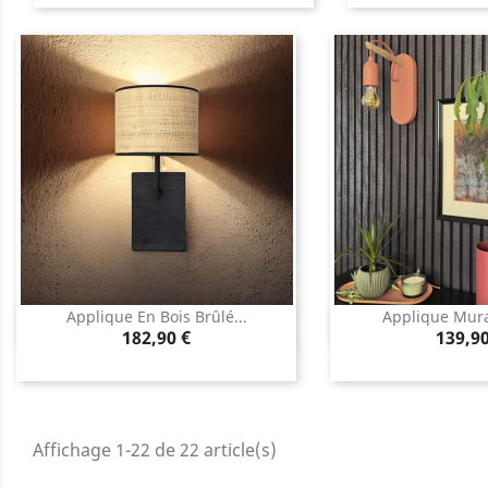
Applique En Bois Brûlé...
Applique Mural
Aperçu rapide
Aperçu 


Prix
Prix
182,90 €
139,90
Affichage 1-22 de 22 article(s)