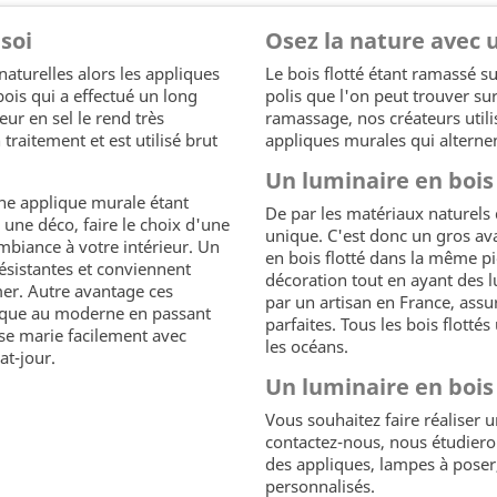
soi
Osez la nature avec u
aturelles alors les appliques
Le bois flotté étant ramassé sur
 bois qui a effectué un long
polis que l'on peut trouver sur
eur en sel le rend très
ramassage, nos créateurs utilis
traitement et est utilisé brut
appliques murales qui alternen
Un luminaire en bois 
Une applique murale étant
De par les matériaux naturels 
une déco, faire le choix d'une
unique. C'est donc un gros av
ambiance à votre intérieur. Un
en bois flotté dans la même p
résistantes et conviennent
décoration tout en ayant des l
er. Autre avantage ces
par un artisan en France, assur
ssique au moderne en passant
parfaites. Tous les bois flotté
 se marie facilement avec
les océans.
at-jour.
Un luminaire en bois
Vous souhaitez faire réaliser u
contactez-nous, nous étudiero
des appliques, lampes à poser
personnalisés.