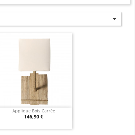

Applique Bois Carrée
Aperçu rapide

Prix
146,90 €