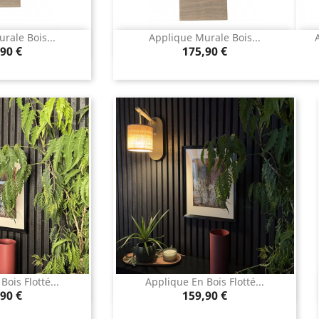
rale Bois...
Applique Murale Bois...
u rapide
Aperçu rapide

Prix
90 €
175,90 €
ois Flotté...
Applique En Bois Flotté...
u rapide
Aperçu rapide

Prix
90 €
159,90 €