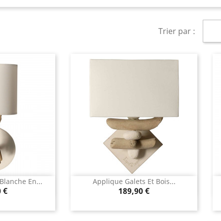
Trier par :
Blanche En...
Applique Galets Et Bois...
rapide
Aperçu rapide

Prix
 €
189,90 €