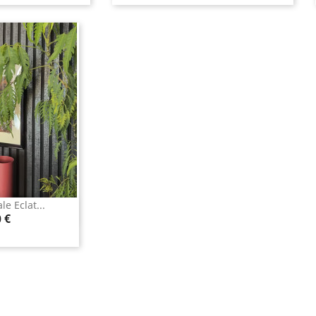
e Eclat...
rapide
 €