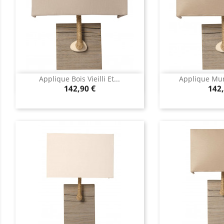
Applique Bois Vieilli Et...
Applique Mura
Aperçu rapide
Aperç


Prix
Prix
142,90 €
142,