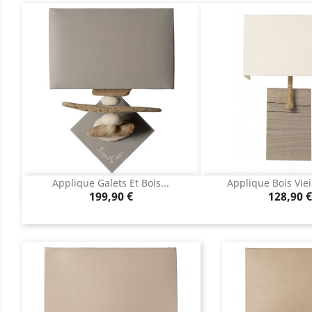
Applique Galets Et Bois...
Applique Bois Vieil
Aperçu rapide
Aperçu r


Prix
Prix
199,90 €
128,90 €