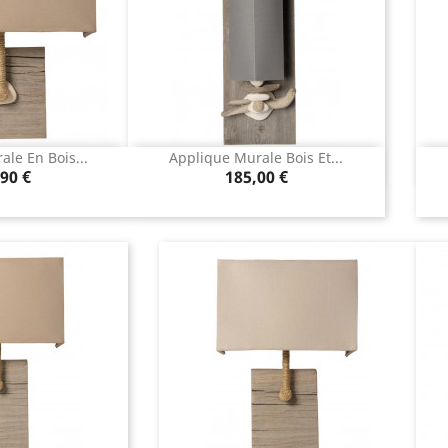
le En Bois...
Applique Murale Bois Et...
u rapide
Aperçu rapide

Prix
90 €
185,00 €