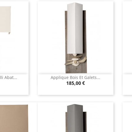
li Abat...
Applique Bois Et Galets...
apide
Aperçu rapide

Prix
185,00 €