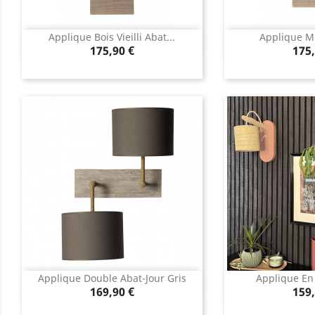
Applique Bois Vieilli Abat...
Applique Mu
Aperçu rapide
Aperç


Prix
Prix
175,90 €
175,
Applique Double Abat-Jour Gris
Applique En B
Aperçu rapide
Aperç


Prix
Prix
169,90 €
159,