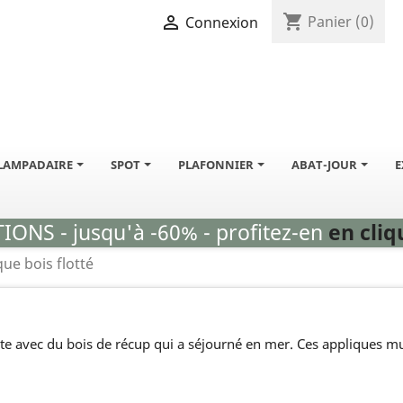
shopping_cart

Panier
(0)
Connexion
LAMPADAIRE
SPOT
PLAFONNIER
ABAT-JOUR
E
ONS - jusqu'à -60% - profitez-en
en cliqu
que bois flotté
ite avec du bois de récup qui a séjourné en mer. Ces appliques m