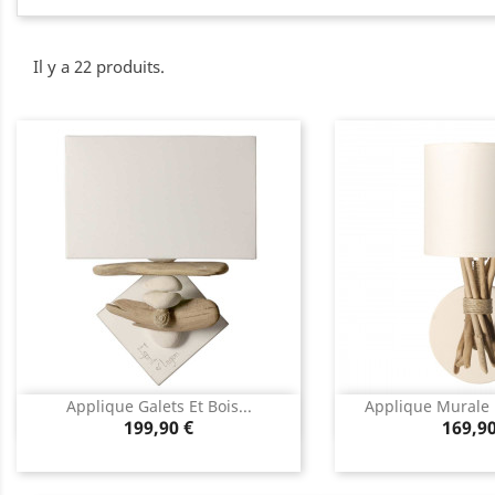
Il y a 22 produits.
Applique Galets Et Bois...
Applique Murale 
Aperçu rapide
Aperçu 


Prix
Prix
199,90 €
169,90