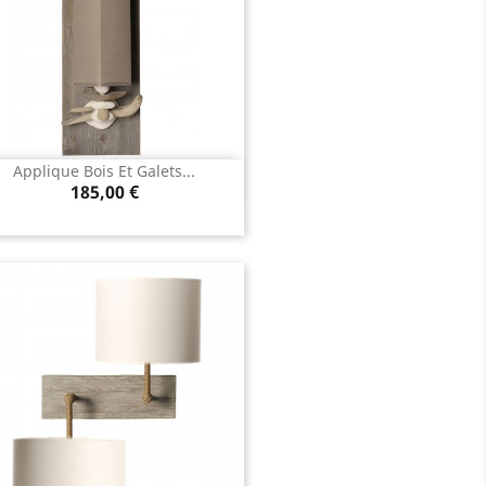
Applique Bois Et Galets...
Aperçu rapide

Prix
185,00 €