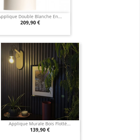
Applique Double Blanche En...
Aperçu rapide

Prix
209,90 €
Applique Murale Bois Flotté...
Aperçu rapide

Prix
139,90 €