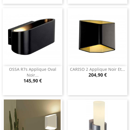
OSSA R7s Applique Oval
CARISO 2 Applique Noir Et...
Prix
204,90 €
Noir...
Prix
145,90 €