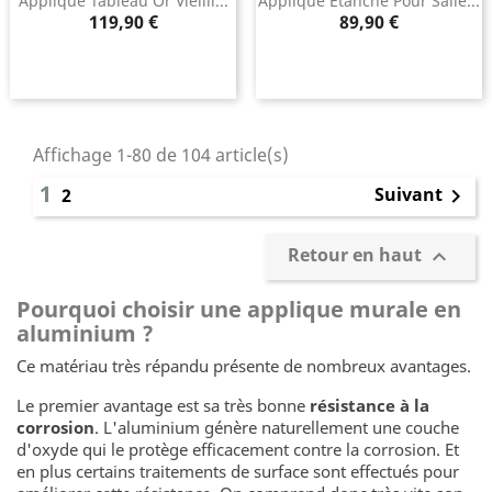
Applique Tableau Or Vieilli...
Applique Étanche Pour Salle...
Prix
Prix
119,90 €
89,90 €
Affichage 1-80 de 104 article(s)
1
Suivant
2

Retour en haut

Pourquoi choisir une applique murale en
aluminium ?
Ce matériau très répandu présente de nombreux avantages.
Le premier avantage est sa très bonne
résistance à la
corrosion
. L'aluminium génère naturellement une couche
d'oxyde qui le protège efficacement contre la corrosion. Et
en plus certains traitements de surface sont effectués pour