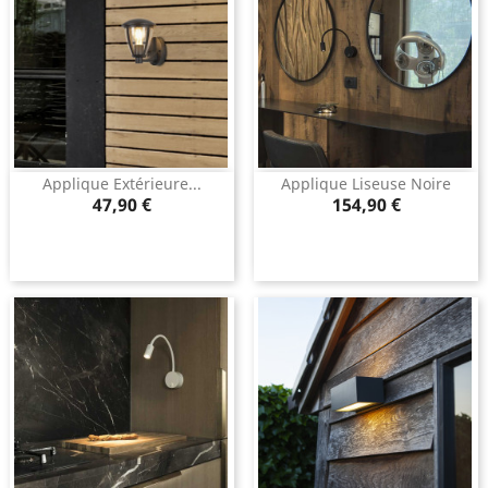
Applique Extérieure...
Applique Liseuse Noire
Prix
Prix
47,90 €
154,90 €