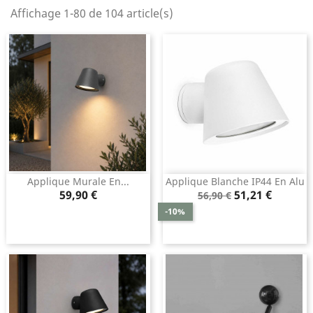
Affichage 1-80 de 104 article(s)
Applique Murale En...
Applique Blanche IP44 En Alu
Prix
Prix
Prix
59,90 €
51,21 €
56,90 €
de
-10%
base