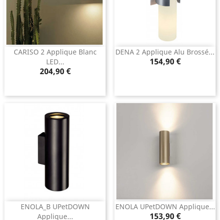
CARISO 2 Applique Blanc
DENA 2 Applique Alu Brossé...
Prix
154,90 €
LED...
Prix
204,90 €
ENOLA_B UPetDOWN
ENOLA UPetDOWN Applique...
Prix
153,90 €
Applique...