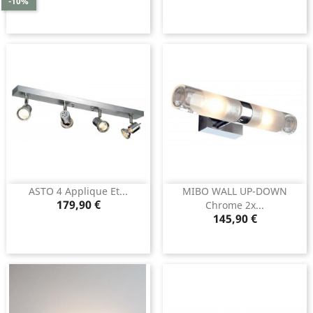
-10%
base
ASTO 4 Applique Et...
MIBO WALL UP-DOWN
Prix
179,90 €
Chrome 2x...
Prix
145,90 €