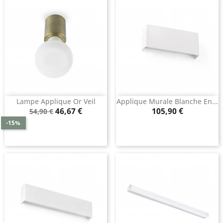
Lampe Applique Or Veil
Applique Murale Blanche En...
Prix
Prix
Prix
46,67 €
105,90 €
54,90 €
de
-15%
base