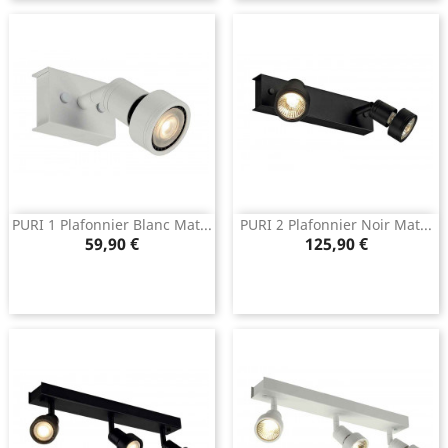
PURI 1 Plafonnier Blanc Mat...
PURI 2 Plafonnier Noir Mat...
Prix
Prix
59,90 €
125,90 €