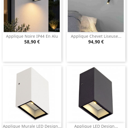
Applique Noire IP44 En Alu
Applique Chevet Liseuse...
Prix
Prix
58,90 €
94,90 €
Applique Murale LED Design...
Applique LED Design...