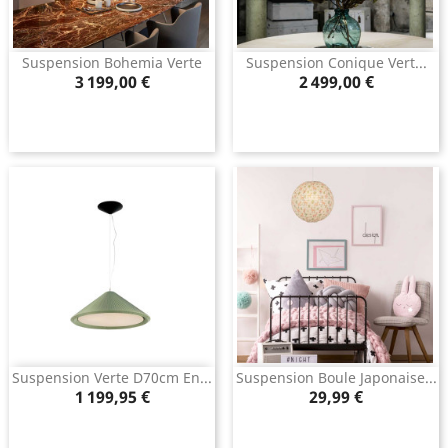
Suspension Bohemia Verte
Suspension Conique Vert...
Prix
Prix
3 199,00 €
2 499,00 €
Suspension Verte D70cm En...
Suspension Boule Japonaise...
Prix
Prix
1 199,95 €
29,99 €