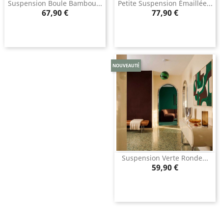
Suspension Boule Bambou...
Petite Suspension Émaillée...
Prix
Prix
67,90 €
77,90 €
NOUVEAUTÉ
Suspension Verte Ronde...
Prix
59,90 €