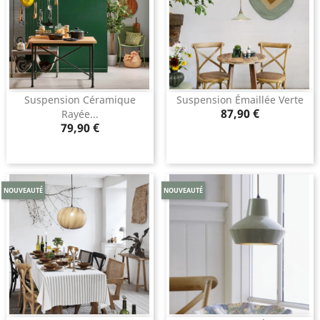
Suspension Céramique
Suspension Émaillée Verte
Prix
87,90 €
Rayée...
Prix
79,90 €
NOUVEAUTÉ
NOUVEAUTÉ