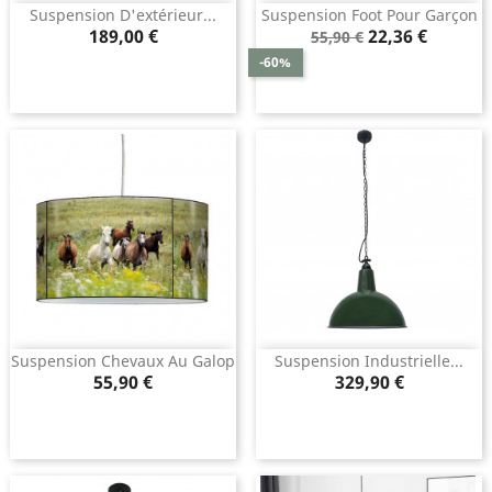
Suspension D'extérieur...
Suspension Foot Pour Garçon
Prix
Prix
Prix
189,00 €
22,36 €
55,90 €
de
-60%
base
Suspension Chevaux Au Galop
Suspension Industrielle...
Prix
Prix
55,90 €
329,90 €