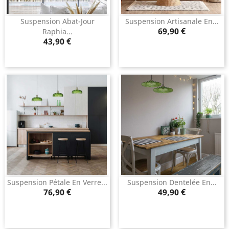
Suspension Abat-Jour
Suspension Artisanale En...
Prix
69,90 €
Raphia...
Prix
43,90 €
Suspension Pétale En Verre...
Suspension Dentelée En...
Prix
Prix
76,90 €
49,90 €