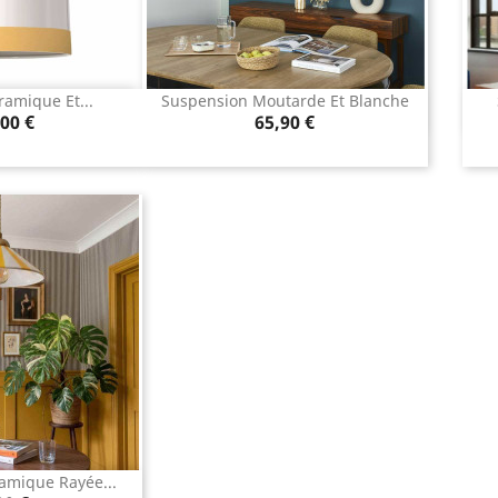
ramique Et...
Suspension Moutarde Et Blanche
u rapide
Aperçu rapide

Prix
00 €
65,90 €
amique Rayée...
u rapide