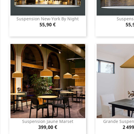
Suspension New-York By Night
Suspensi
Aperçu rapide
Aperç


Prix
Pri
55,90 €
55,
Suspension Jaune Marset
Grande Suspens
Aperçu rapide
Aperç


Prix
Prix
399,00 €
2 499