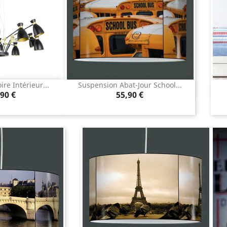
re Intérieur...
Suspension Abat-Jour School...
u rapide
Aperçu rapide

Prix
90 €
55,90 €