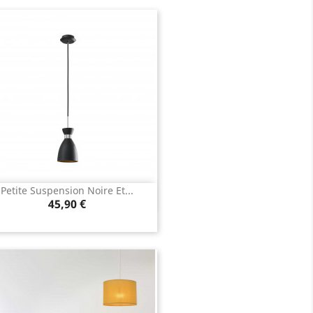
Petite Suspension Noire Et...
Aperçu rapide

Prix
45,90 €