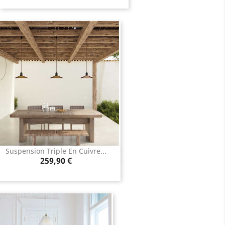
Suspension Triple En Cuivre...
Aperçu rapide

Prix
259,90 €