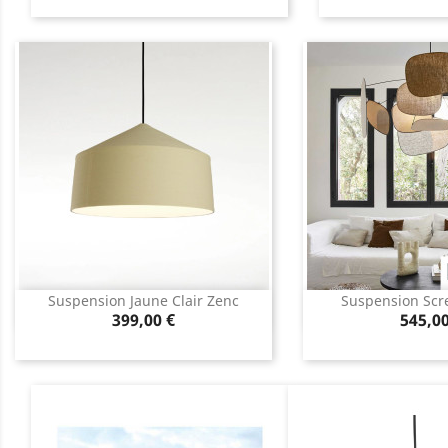
Suspension Jaune Clair Zenc
Suspension Scre
Aperçu rapide
Aperçu 


Prix
Prix
399,00 €
545,00