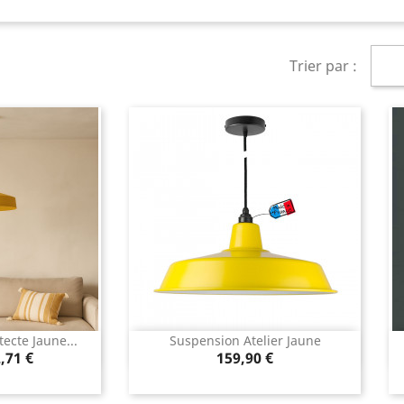
Trier par :
ecte Jaune...
Suspension Atelier Jaune
rapide
Aperçu rapide

ix
Prix
,71 €
159,90 €