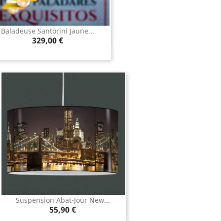
Baladeuse Santorini Jaune...
Aperçu rapide

Prix
329,00 €
Suspension Abat-Jour New...
Aperçu rapide

Prix
55,90 €