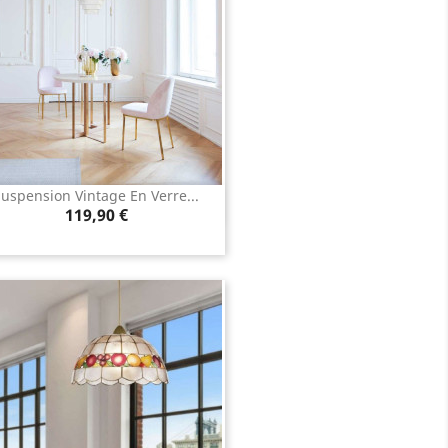
uspension Vintage En Verre...
Aperçu rapide

Prix
119,90 €