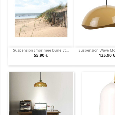
Suspension Imprimée Dune Et...
Suspension Wave Mou
Aperçu rapide
Aperçu r


Prix
Prix
55,90 €
135,90 €