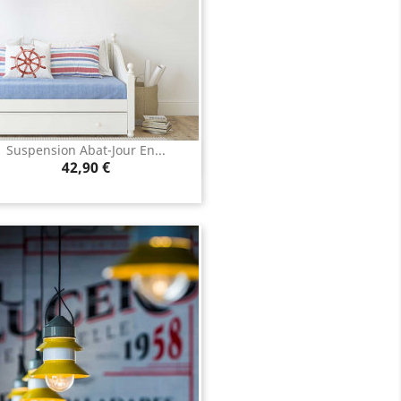
Suspension Abat-Jour En...
Aperçu rapide

Prix
42,90 €