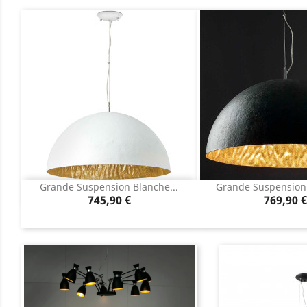
Grande Suspension Blanche...
Grande Suspension N
Aperçu rapide
Aperçu r


Prix
Prix
745,90 €
769,90 €