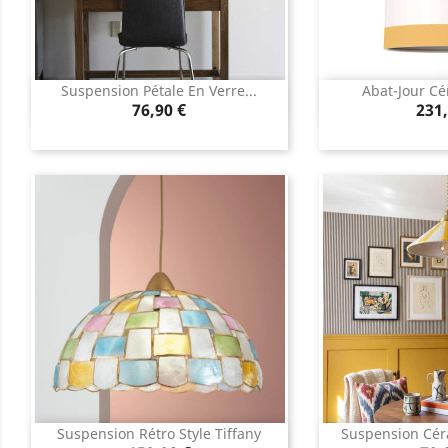
Suspension Pétale En Verre...
Abat-Jour Cé
Aperçu rapide
Aperç


Prix
Prix
76,90 €
231,
Suspension Rétro Style Tiffany
Suspension Cér
Aperçu rapide
Aperç

