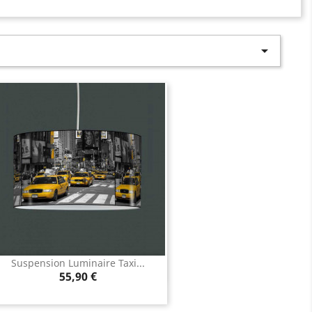

Suspension Luminaire Taxi...
Aperçu rapide

Prix
55,90 €