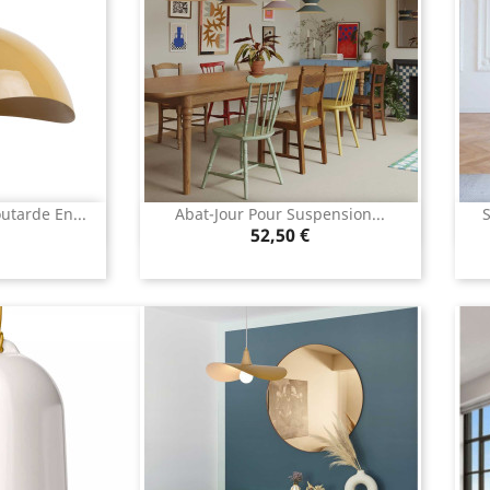
tarde En...
Abat-Jour Pour Suspension...
S
apide
Aperçu rapide

Prix
52,50 €