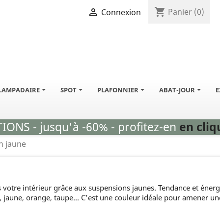
shopping_cart

Panier
(0)
Connexion
LAMPADAIRE
SPOT
PLAFONNIER
ABAT-JOUR
E
ONS - jusqu'à -60% - profitez-en
en cliqu
n jaune
otre intérieur grâce aux suspensions jaunes. Tendance et énergiq
rt, jaune, orange, taupe... C’est une couleur idéale pour amener u