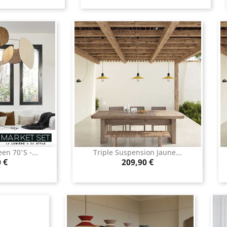
en 70'S -...
Triple Suspension Jaune...
rapide
Aperçu rapide

Prix
 €
209,90 €