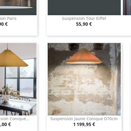
on Paris
Suspension Tour Eiffel
u rapide
Aperçu rapide

x
Prix
90 €
55,90 €
ion Conique...
Suspension Jaune Conique D70cm
u rapide
Aperçu rapide

Prix
,00 €
1 199,95 €