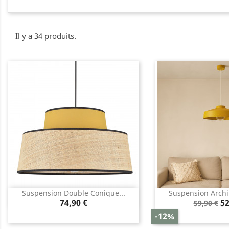
Il y a 34 produits.
Suspension Double Conique...
Suspension Archit
Aperçu rapide
Aperçu 


Prix
Prix
Pr
74,90 €
52
59,90 €
de
-12%
base