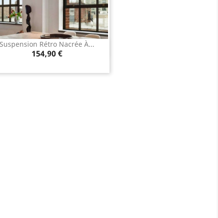
Suspension Rétro Nacrée À...
Aperçu rapide

Prix
154,90 €