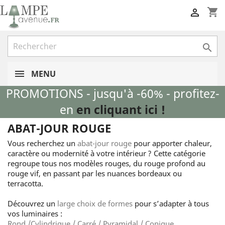
shopping_cart


MENU
PROMOTIONS - jusqu'à -60% - profitez-
en
en cliquant ici !
ABAT-JOUR ROUGE
Vous recherchez un
abat‑jour rouge
pour apporter chaleur,
caractère ou modernité à votre intérieur ? Cette catégorie
regroupe tous nos modèles rouges, du rouge profond au
rouge vif, en passant par les nuances bordeaux ou
terracotta.
Découvrez un
large choix de formes
pour s’adapter à tous
vos luminaires :
Rond /
Cylindrique / C
arré /
Pyramidal / Conique