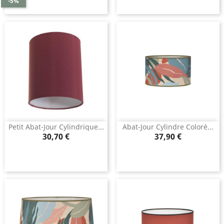
-5%
base
Petit Abat-Jour Cylindrique...
Abat-Jour Cylindre Coloré...
Prix
Prix
30,70 €
37,90 €