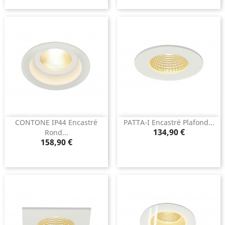
CONTONE IP44 Encastré
PATTA-I Encastré Plafond...
Prix
134,90 €
Rond...
Prix
158,90 €