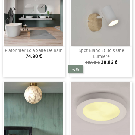
Plafonnier Lola Salle De Bain
Spot Blanc Et Bois Une
Prix
74,90 €
Lumière
Prix
Prix
38,86 €
40,90 €
de
-5%
base