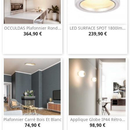
OCCULDAS Plafonnier Rond...
LED SURFACE SPOT 1800lm...
Prix
Prix
364,90 €
239,90 €
Plafonnier Carré Bois Et Blanc
Applique Globe IP44 Rétro...
Prix
Prix
74,90 €
98,90 €