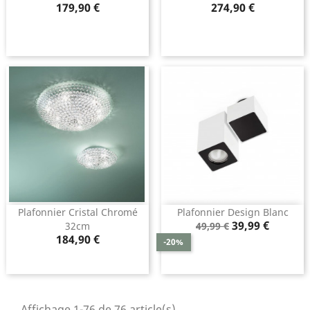
Prix
Prix
179,90 €
274,90 €
Plafonnier Cristal Chromé
Plafonnier Design Blanc
Prix
Prix
39,99 €
32cm
49,99 €
Prix
de
184,90 €
-20%
base
Affichage 1-76 de 76 article(s)