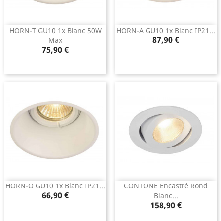
HORN-T GU10 1x Blanc 50W
HORN-A GU10 1x Blanc IP21...
Prix
87,90 €
Max
Prix
75,90 €
HORN-O GU10 1x Blanc IP21...
CONTONE Encastré Rond
Prix
66,90 €
Blanc...
Prix
158,90 €