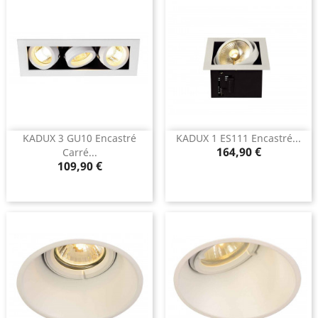
KADUX 3 GU10 Encastré
KADUX 1 ES111 Encastré...
Prix
164,90 €
Carré...
Prix
109,90 €