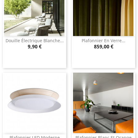
Douille Électrique Blanche...
Plafonnier En Verre...
Prix
Prix
9,90 €
859,00 €
Plafonnier LED Moderne
Plafonnier Blanc Et Orange