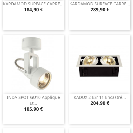
KARDAMOD SURFACE CARRE...
KARDAMOD SURFACE CARRE...
Prix
Prix
184,90 €
289,90 €
INDA SPOT GU10 Applique
KADUX 2 ES111 Encastré...
Prix
204,90 €
Et...
Prix
105,90 €