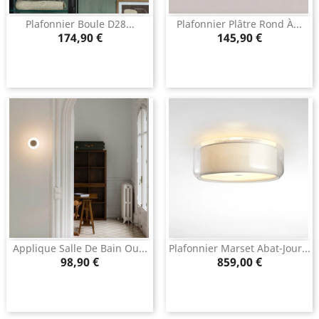
Plafonnier Boule D28...
Plafonnier Plâtre Rond À...
Prix
Prix
174,90 €
145,90 €
Applique Salle De Bain Ou...
Plafonnier Marset Abat-Jour...
Prix
Prix
98,90 €
859,00 €