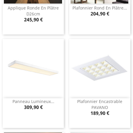
Applique Ronde En Plâtre
Plafonnier Rond En Plâtre...
Prix
204,90 €
D26cm
Prix
245,90 €
Panneau Lumineux...
Plafonnier Encastrable
Prix
309,90 €
PAVANO
Prix
189,90 €