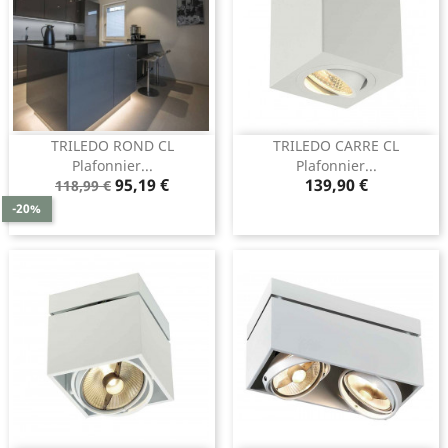
TRILEDO ROND CL
TRILEDO CARRE CL
Plafonnier...
Plafonnier...
Prix
Prix
Prix
95,19 €
139,90 €
118,99 €
de
-20%
base