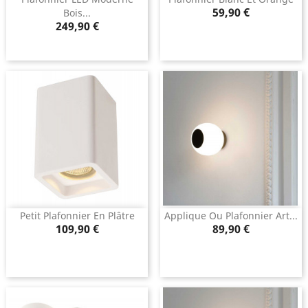
Prix
59,90 €
Bois...
Prix
249,90 €
Petit Plafonnier En Plâtre
Applique Ou Plafonnier Art...
Prix
Prix
109,90 €
89,90 €