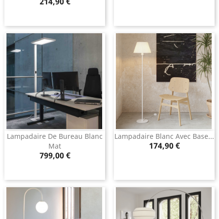
Prix
214,90 €
Lampadaire De Bureau Blanc
Lampadaire Blanc Avec Base...
Prix
174,90 €
Mat
Prix
799,00 €