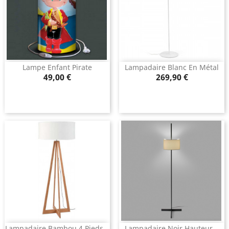
Lampe Enfant Pirate
Lampadaire Blanc En Métal
Prix
Prix
49,00 €
269,90 €
Lampadaire Bambou 4 Pieds...
Lampadaire Noir Hauteur...