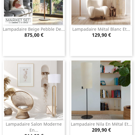
Lampadaire Beige Pebble De...
Lampadaire Métal Blanc Et...
Prix
Prix
875,00 €
129,90 €
Lampadaire Salon Moderne
Lampadaire Nila En Métal Et...
Prix
209,90 €
En...