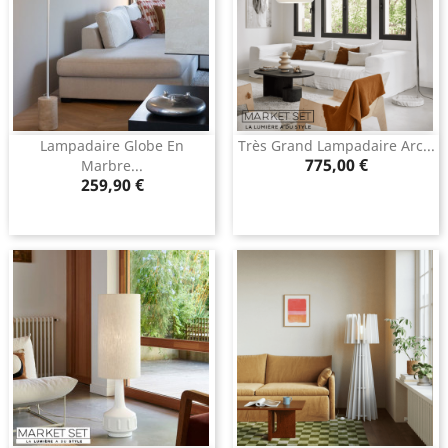
Lampadaire Globe En
Très Grand Lampadaire Arc...
Prix
775,00 €
Marbre...
Prix
259,90 €