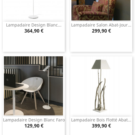
Lampadaire Design Blanc...
Lampadaire Salon Abat-Jour...
Prix
Prix
364,90 €
299,90 €
Lampadaire Design Blanc Faro
Lampadaire Bois Flotté Abat...
Prix
Prix
129,90 €
399,90 €