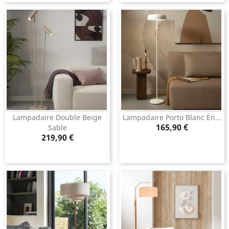
Lampadaire Double Beige
Lampadaire Porto Blanc En...
Prix
165,90 €
Sable
Prix
219,90 €