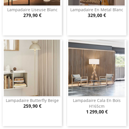
Lampadaire Liseuse Blanc
Lampadaire En Metal Blanc
Prix
Prix
279,90 €
329,00 €
Lampadaire Butterfly Beige
Lampadaire Cala En Bois
Prix
259,90 €
H165cm
Prix
1 299,00 €