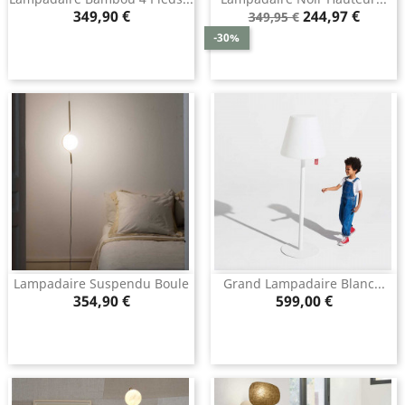
Prix
Prix
Prix
349,90 €
244,97 €
349,95 €
de
-30%
base
Lampadaire Suspendu Boule
Grand Lampadaire Blanc...
Prix
Prix
354,90 €
599,00 €