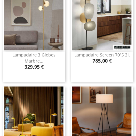
Lampadaire 3 Globes
Lampadaire Screen 70's 3l.
Prix
785,00 €
Marbre...
Prix
329,95 €