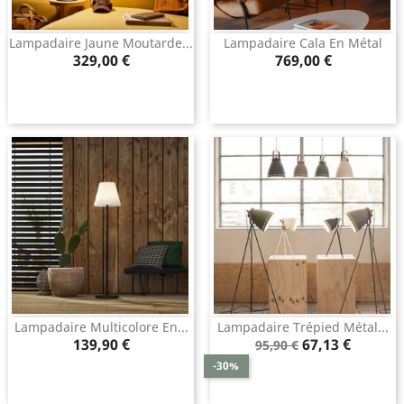
Lampadaire Jaune Moutarde...
Lampadaire Cala En Métal
Prix
Prix
329,00 €
769,00 €
Lampadaire Multicolore En...
Lampadaire Trépied Métal...
Prix
Prix
Prix
139,90 €
67,13 €
95,90 €
de
-30%
base