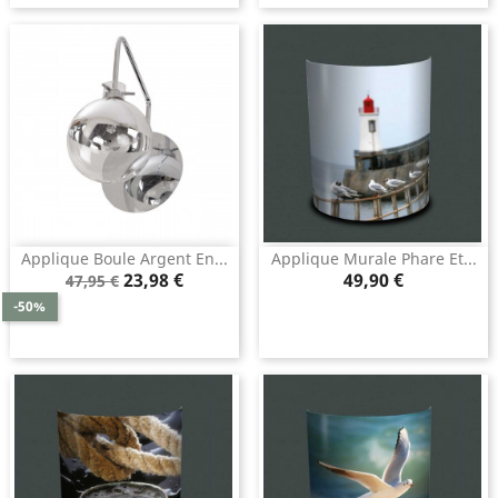
Applique Boule Argent En...
Applique Murale Phare Et...
Prix
Prix
Prix
23,98 €
49,90 €
47,95 €
de
-50%
base