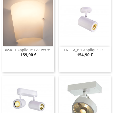
BASKET Applique E27 Verre...
ENOLA_B 1 Applique Et...
Prix
Prix
159,90 €
154,90 €