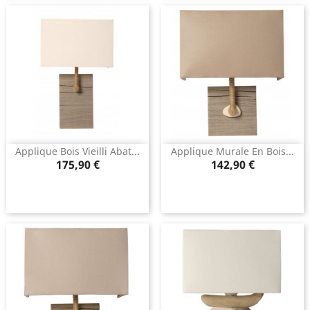
Applique Bois Vieilli Abat...
Applique Murale En Bois...
Prix
Prix
175,90 €
142,90 €