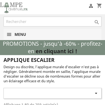
shopping_cart


MENU
PROMOTIONS - jusqu'à -60% - profitez-
en
en cliquant ici !
APPLIQUE ESCALIER
Design ou discrète, l'applique murale d'escalier n'est pas à
négliger. Généralement montée en saillie, l'applique murale
d'escalier se décline sous de nombreuses formes pour allier
un éclairage efficace et du style.

Affichage 1-80 de 259 article(s)