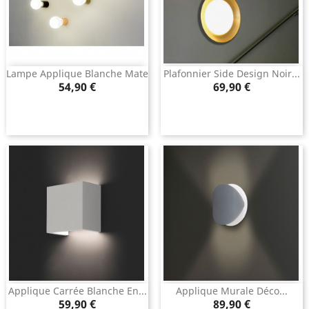
Lampe Applique Blanche Mate
Plafonnier Side Design Noir...
Prix
Prix
54,90 €
69,90 €
Applique Carrée Blanche En...
Applique Murale Déco...
Prix
Prix
59,90 €
89,90 €