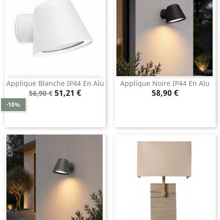
Applique Blanche IP44 En Alu
Applique Noire IP44 En Alu
Prix
Prix
Prix
51,21 €
58,90 €
56,90 €
de
-10%
base