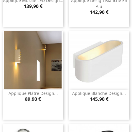
Applique Murale LED Design...
Applique Design Blanche En
Prix
139,90 €
Alu
Prix
142,90 €
Applique Plâtre Design...
Applique Blanche Design...
Prix
Prix
89,90 €
145,90 €