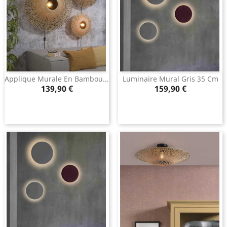
Applique Murale En Bambou...
Luminaire Mural Gris 35 Cm
Prix
Prix
139,90 €
159,90 €