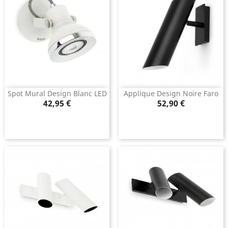
Spot Mural Design Blanc LED
Applique Design Noire Faro
Prix
Prix
42,95 €
52,90 €