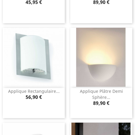
Prix
Prix
45,95 €
89,90 €
Applique Rectangulaire...
Applique Plâtre Demi
Prix
56,90 €
Sphère...
Prix
89,90 €