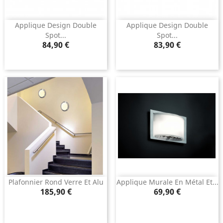
Applique Design Double
Applique Design Double
Spot...
Spot...
Prix
Prix
84,90 €
83,90 €
Plafonnier Rond Verre Et Alu
Applique Murale En Métal Et...
Prix
Prix
185,90 €
69,90 €