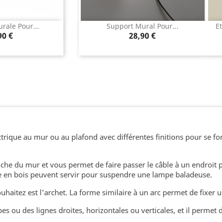
rale Pour...
Support Mural Pour...
E
u rapide
Aperçu rapide

x
Prix
90 €
28,90 €
ectrique au mur ou au plafond avec différentes finitions pour se 
proche du mur et vous permet de faire passer le câble à un endroi
le en bois peuvent servir pour suspendre une lampe baladeuse.
uhaitez est l'archet. La forme similaire à un arc permet de fixer 
bes ou des lignes droites, horizontales ou verticales, et il permet