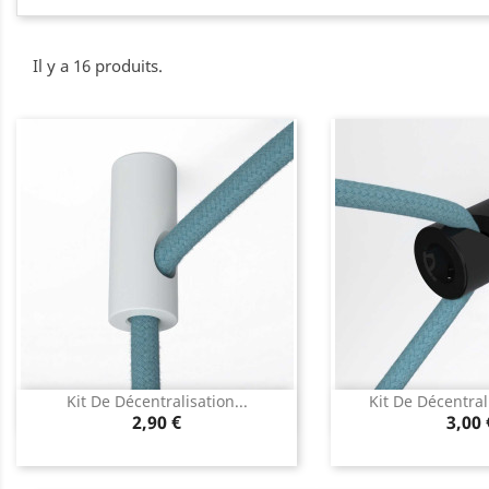
Il y a 16 produits.
Kit De Décentralisation...
Kit De Décentrali
Aperçu rapide
Aperçu 


Prix
Prix
2,90 €
3,00 