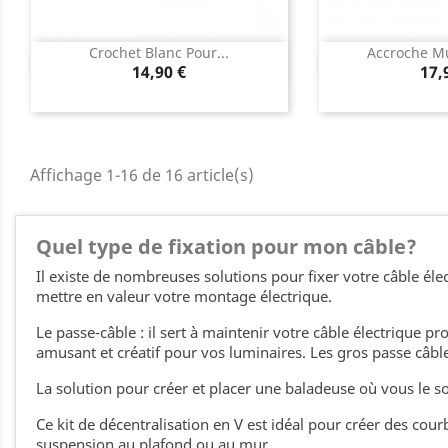
Crochet Blanc Pour...
Accroche Mu
Aperçu rapide
Aperç


Prix
Pri
14,90 €
17,
Affichage 1-16 de 16 article(s)
Quel type de fixation pour mon câble?
Il existe de nombreuses solutions pour fixer votre câble él
mettre en valeur votre montage électrique.
Le passe-câble : il sert à maintenir votre câble électrique 
amusant et créatif pour vos luminaires. Les gros passe câb
La solution pour créer et placer une baladeuse où vous le so
Ce kit de décentralisation en V est idéal pour créer des cour
suspension au plafond ou au mur.