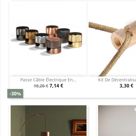
Passe Câble Électrique En...
Kit De Décentralisa
Aperçu rapide
Aperçu r


Prix
Prix
Prix
7,14 €
3,30 €
10,20 €
de
-30%
base