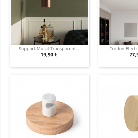
Support Mural Transparent...
Cordon Électri
Aperçu rapide
Aperç


Prix
Pri
19,90 €
27,