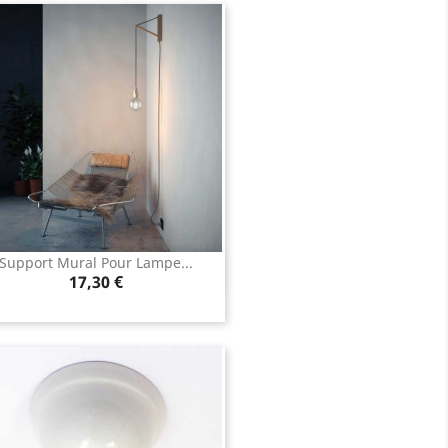
Support Mural Pour Lampe...
Aperçu rapide

Prix
17,30 €