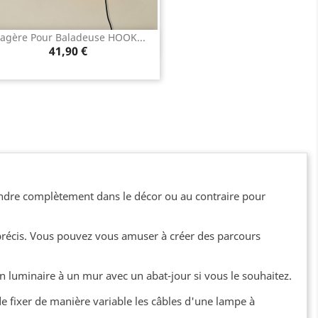
tagère Pour Baladeuse HOOK...
Aperçu rapide

Prix
41,90 €
fondre complètement dans le décor ou au contraire pour
t précis. Vous pouvez vous amuser à créer des parcours
un luminaire à un mur avec un abat-jour si vous le souhaitez.
 de fixer de manière variable les câbles d'une lampe à