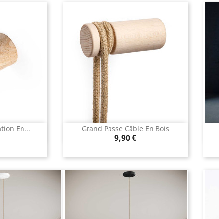
tion En...
Grand Passe Câble En Bois
apide
Aperçu rapide

Prix
9,90 €