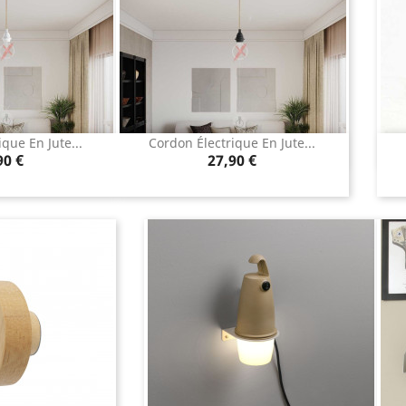
que En Jute...
Cordon Électrique En Jute...
u rapide
Aperçu rapide

x
Prix
90 €
27,90 €