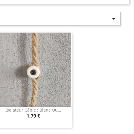

Isolateur Câble : Blanc Ou...
Aperçu rapide

Prix
1,79 €