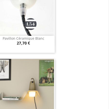
Pavillon Céramique Blanc
Aperçu rapide

Prix
27,70 €