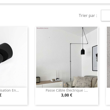
Trier par :
sation En...
Passe Câble Électrique :...
rapide
Aperçu rapide

Prix
€
3,00 €