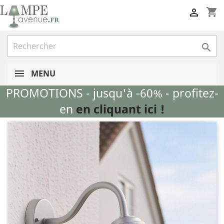
shopping_cart


MENU
PROMOTIONS - jusqu'à -60% - profitez-
en
en cliquant ici !