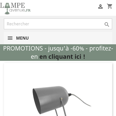
shopping_cart


MENU
PROMOTIONS - jusqu'à -60% - profitez-
en
en cliquant ici !