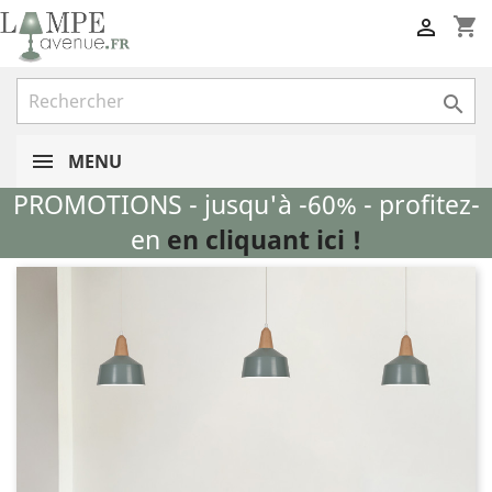
shopping_cart


MENU
PROMOTIONS - jusqu'à -60% - profitez-
en
en cliquant ici !