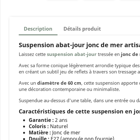
Description
Détails produit
Suspension abat-jour jonc de mer artis
Laissez cette
suspension abat-jour
tressée en
jonc de
Avec sa forme conique légèrement arrondie typique de
en créant un subtil jeu de reflets à travers son tressage a
Avec un
diamètre de 60 cm
, cette suspension apporte
une décoration contemporaine ou minimaliste.
Suspendue au-dessus d'une table, dans une entrée ou dans
Caractéristiques de cette suspension en jo
Garantie :
2 ans
Coloris :
Naturel
Matière :
Jonc de mer
Douille :
E27 (ampoule non fournie)