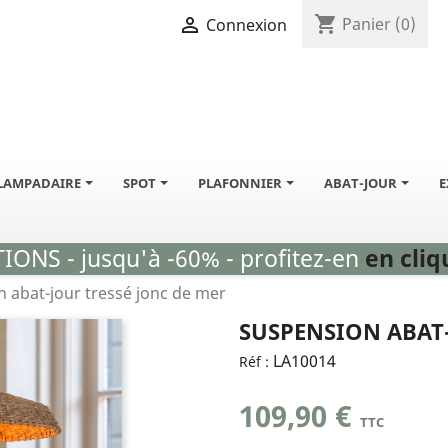
shopping_cart

Panier
(0)
Connexion
LAMPADAIRE
SPOT
PLAFONNIER
ABAT-JOUR
E
ONS - jusqu'à -60% - profitez-en
en cliqu
 abat-jour tressé jonc de mer
SUSPENSION ABAT-
LA10014
Réf :
109,90 €
TTC