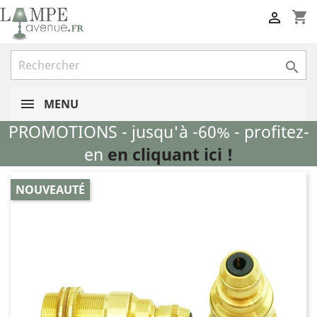
shopping_cart


MENU
PROMOTIONS - jusqu'à -60% - profitez-
en
en cliquant ici !
NOUVEAUTÉ