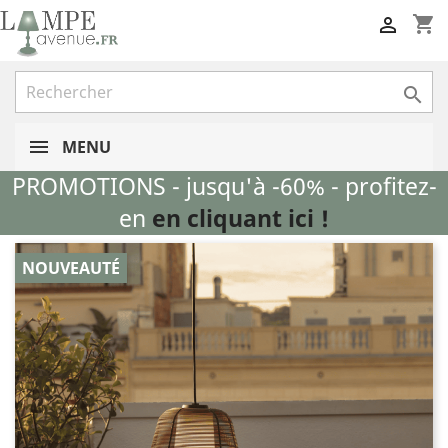
shopping_cart


MENU
PROMOTIONS - jusqu'à -60% - profitez-
en
en cliquant ici !
NOUVEAUTÉ