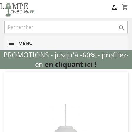
shopping_cart


MENU
PROMOTIONS - jusqu'à -60% - profitez-
en
en cliquant ici !