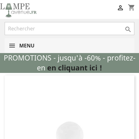
shopping_cart


MENU
PROMOTIONS - jusqu'à -60% - profitez-
en
en cliquant ici !