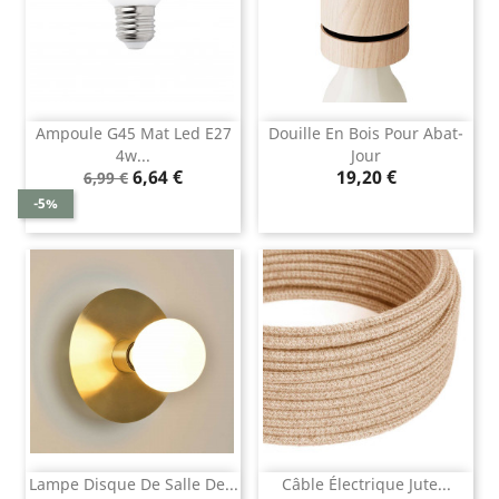
Ampoule G45 Mat Led E27
Douille En Bois Pour Abat-
4w...
Jour
Prix
Prix
Prix
6,64 €
19,20 €
6,99 €
de
-5%
base
Lampe Disque De Salle De...
Câble Électrique Jute...